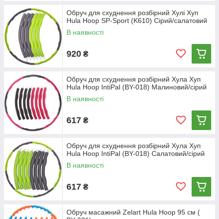
Обруч для схуднення розбірний Хулі Хуп
Hula Hoop SP-Sport (K610) Сірий/салатовий
В наявності
920
₴
Обруч для схуднення розбірний Хула Хуп
Hula Hoop IntiPal (BY-018) Малиновий/сірий
В наявності
617
₴
Обруч для схуднення розбірний Хула Хуп
Hula Hoop IntiPal (BY-018) Салатовий/сірий
В наявності
617
₴
Обруч масажний Zelart Hula Hoop 95 см (