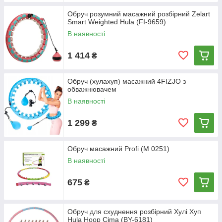
Обруч розумний масажний розбірний Zelart
Smart Weighted Hulа (FI-9659)
В наявності
1 414
₴
Обруч (хулахуп) масажний 4FIZJO з
обважнювачем
В наявності
1 299
₴
Обруч масажний Profi (M 0251)
В наявності
675
₴
Обруч для схуднення розбірний Хулі Хуп
Hula Hoop Cima (BY-6181)