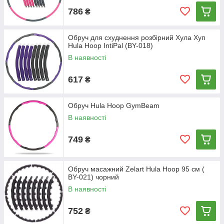
786
₴
Обруч для схуднення розбірний Хула Хуп
Hula Hoop IntiPal (BY-018)
В наявності
617
₴
Обруч Hula Hoop GymBeam
В наявності
749
₴
Обруч масажний Zelart Hula Hoop 95 см (
BY-021) чорний
В наявності
752
₴