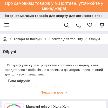
Про самовивіз товарів у м.Полтава, уточнюйте у
менеджера!
Інтернет-магазин товарів для спорту для активного способ
Товари та послуги
Інвентар для тренінгу
Обручі
Обручі
Обруч (хула хуп)
– це простий спортивний снаряд, який
представляє з себе кільце з великим діаметром, призначений
для фітнесу і гімнастики.
Типи обручів:
Гімнастичний
– класичний обруч з алюмінію,
пластмаси і інших матеріалів. Переваги: низька ціна,
Показати все
легкий вагу. Оптимальний варіант для новачків і дітей.
Масажний
– має масажні кульки або маленькі
Масажні обручі Хула Хуп
присоски, що впливають на область талії і живота.