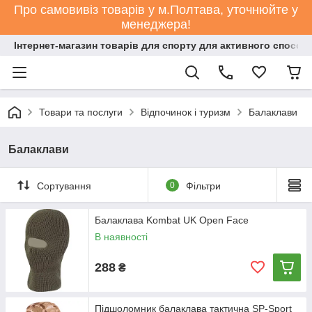
Про самовивіз товарів у м.Полтава, уточнюйте у
менеджера!
Інтернет-магазин товарів для спорту для активного способ
Товари та послуги
Відпочинок і туризм
Балаклави
Балаклави
Сортування
0
Фільтри
Балаклава Kombat UK Open Face
В наявності
288
₴
Підшоломник балаклава тактична SP-Sport