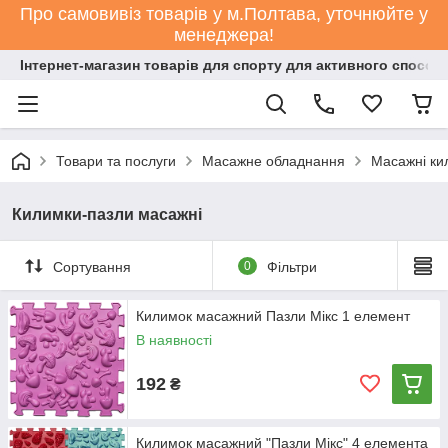
Про самовивіз товарів у м.Полтава, уточнюйте у
менеджера!
Інтернет-магазин товарів для спорту для активного способ
Товари та послуги
Масажне обладнання
Масажні ки
Килимки-пазли масажні
Сортування
0
Фільтри
Килимок масажний Пазли Мікс 1 елемент
В наявності
192
₴
Килимок масажний "Пазли Мікс" 4 елемента