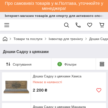
Про самовивіз товарів у м.Полтава, уточнюйте у
менеджера!
Інтернет-магазин товарів для спорту для активного способ
Товари та послуги
Інвентар для тренінгу
Дошки Садх
Дошки Садху з цвяхами
Сортування
0
Фільтри
Дошка Садху з цвяхами Хамса
Немає в наявності
2 200
₴
Дошка Садху з цвяхами Мандала