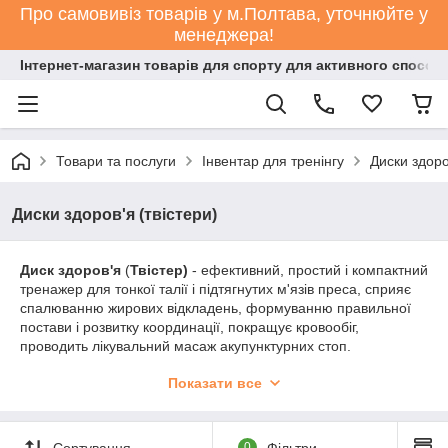
Про самовивіз товарів у м.Полтава, уточнюйте у
менеджера!
Інтернет-магазин товарів для спорту для активного способ
Товари та послуги
Інвентар для тренінгу
Диски здоро
Диски здоров'я (твістери)
Диск здоров'я
(
Твістер)
- ефективний, простий і компактний
тренажер для тонкої талії і підтягнутих м'язів преса, сприяє
спалюванню жирових відкладень, формуванню правильної
постави і розвитку координації, покращує кровообіг,
проводить лікувальний масаж акупунктурних стоп.
Являє собою два круглих диска, які з'єднані між собою
Показати все
підшипником, завдяки чому верхній диск починає обертатися
по відношенню до нижнього.
Займаючись на цьому тренажері ви зміцнюєте м'язи живота,
Сортування
0
Фільтри