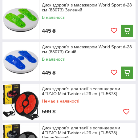
Диск здоров'я з масажером World Sport d-28
см (83073) Зелений
В наявності
445
₴
Диск здоров'я з масажером World Sport d-28
см (83073) Синій
В наявності
445
₴
Диск здоров'я для талії з еспандерами
4FIZJO Mini Twister d-26 см (FI-5673)
Немає в наявності
599
₴
Диск здоров'я для талії з еспандерами
4FIZJO Mini Twister d-26 см (FI-5673)
Чорний/сірий