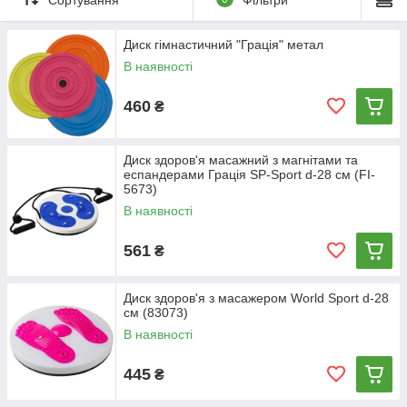
позбавляєтеся від жирових відкладень в області талії
формуєте у себе правильну поставу, коригуєте викривлення
хребта, тренуєте вестибулярний апарат і одночасно
Диск гімнастичний "Грація" метал
проводите масаж стоп, що стимулює кровообіг, покращує
В наявності
імунітет і знімає м'язову напругу.
Все, що потрібно зробити, це просто стати на диск босими
460
₴
ногами і почати поперемінні обертання в сторони
Диск здоров'я масажний з магнітами та
еспандерами Грація SP-Sport d-28 см (FI-
5673)
В наявності
561
₴
Диск здоров'я з масажером World Sport d-28
см (83073)
В наявності
445
₴