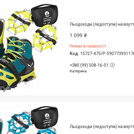
Льодоходи (ледоступи) на взуття
1 099 ₴
Немає в наявності
15727-475/P-59077393117
+380 (99) 508-16-01
Катерина
Льодоходи (ледоступи) на взуття