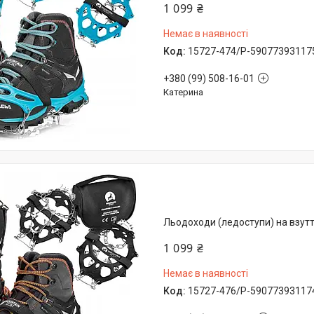
1 099 ₴
Немає в наявності
15727-474/P-59077393117
+380 (99) 508-16-01
Катерина
Льодоходи (ледоступи) на взуття
1 099 ₴
Немає в наявності
15727-476/P-59077393117