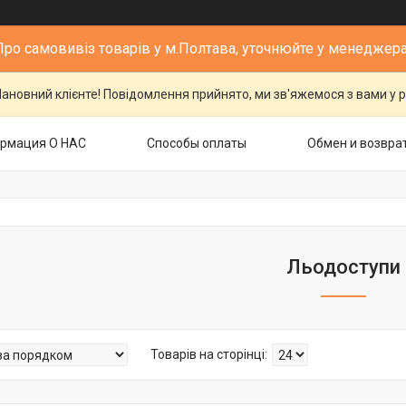
Про самовивіз товарів у м.Полтава, уточнюйте у менеджера
ановний клієнте! Повідомлення прийнято, ми зв'яжемося з вами у р
рмация О НАС
Способы оплаты
Обмен и возвра
Льодоступи