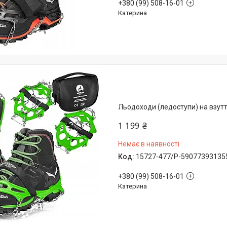
+380 (99) 508-16-01
Катерина
Льодоходи (ледоступи) на взуття
1 199 ₴
Немає в наявності
15727-477/P-59077393135
+380 (99) 508-16-01
Катерина