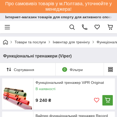
Про самовивіз товарів у м.Полтава, уточнюйте у
менеджера!
Інтернет-магазин товарів для спорту для активного способ
Товари та послуги
Інвентар для тренінгу
Функціональ
Функціональні тренажери (Viper)
Сортування
0
Фільтри
Функціональний тренажер ViPR Originat
В наявності
9 240
₴
Вайпер функціональний тренажер Record