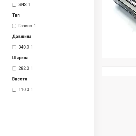
SNS
1
Тип
Газова
1
Довжина
340.0
1
Ширина
282.0
1
Висота
110.0
1