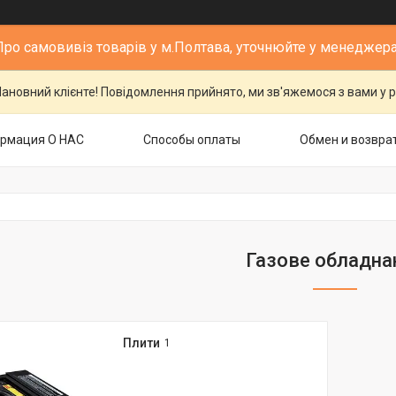
Про самовивіз товарів у м.Полтава, уточнюйте у менеджера
ановний клієнте! Повідомлення прийнято, ми зв'яжемося з вами у р
рмация О НАС
Способы оплаты
Обмен и возвра
Газове обладна
Плити
1