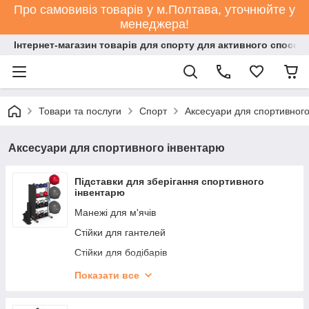
Про самовивіз товарів у м.Полтава, уточнюйте у
менеджера!
Інтернет-магазин товарів для спорту для активного способ
Товари та послуги
Спорт
Аксесуари для спортивного
Аксесуари для спортивного інвентарю
Підставки для зберігання спортивного
інвентарю
Манежі для м'ячів
Стійки для гантелей
Стійки для бодібарів
Стійки для медболів
Показати все
Стійки для балансувальних платформ