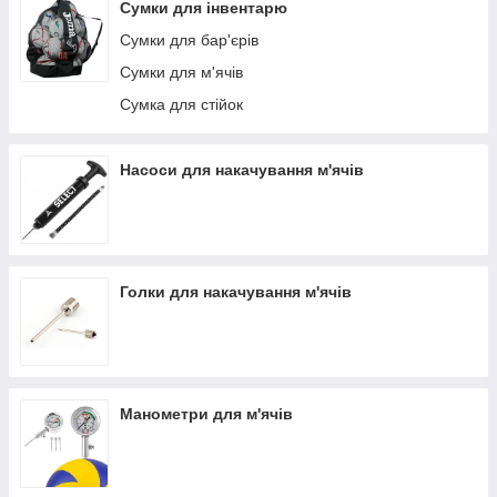
Стійка для гімнастичних килимків
Сумки для інвентарю
Стелажі модульні для інвентарю
Сумки для бар'єрів
Стелажі для спортивного інвентарю
Сумки для м'ячів
Кронштейни для обручів
Сумка для стійок
Насоси для накачування м'ячів
Голки для накачування м'ячів
Манометри для м'ячів