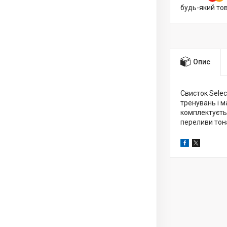
будь-який то
Опис
Свисток Selec
тренувань і м
комплектуєть
переливи тон