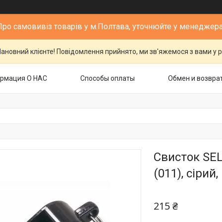
Про самовивіз товарів у м.Полтава, уточнюйте у менеджера
ановний клієнте! Повідомлення прийнято, ми зв'яжемося з вами у р
рмация О НАС
Способы оплаты
Обмен и возвра
Свисток SE
(011), сірий
215 ₴