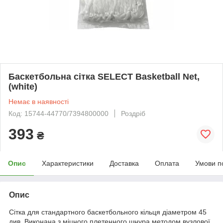
Баскетбольна сітка SELECT Basketball Net,
(white)
Немає в наявності
Код: 15744-44770/7394800000
Роздріб
393
₴
Опис
Характеристики
Доставка
Оплата
Умови п
Опис
Сітка для стандартного баскетбольного кільця діаметром 45
див. Виконана з міцного плетенного шнура методом вузлової