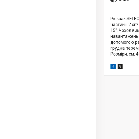
Рюкзак SELECT
частині і 2 с
15". Чохол ви
навантажень. 
допомогою ре
грудна переми
Розміри, см: 