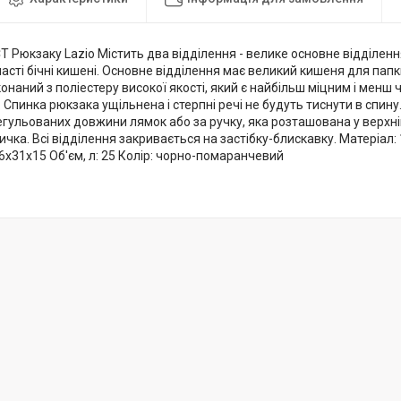
 Рюкзаку Lazio Містить два відділення - велике основне відділення
ітчасті бічні кишені. Основне відділення має великий кишеня для па
конаний з поліестеру високої якості, який є найбільш міцним і менш
Спинка рюкзака ущільнена і стерпні речі не будуть тиснути в спин
гульованих довжини лямок або за ручку, яка розташована у верхній
чка. Всі відділення закривається на застібку-блискавку. Матеріал: 
46x31x15 Об'єм, л: 25 Колір: чорно-помаранчевий