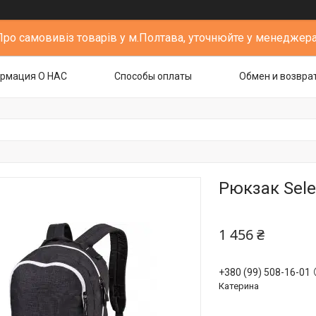
Про самовивіз товарів у м.Полтава, уточнюйте у менеджера
рмация О НАС
Способы оплаты
Обмен и возвра
Рюкзак Selec
1 456 ₴
+380 (99) 508-16-01
Катерина