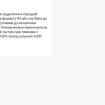
, відділення в передній
пки формату А4 або ноутбука до
 чутливим до механічних
у. Рюкзак можна переносити за
 частині, між лямками є
100% ribstop polyester 600D