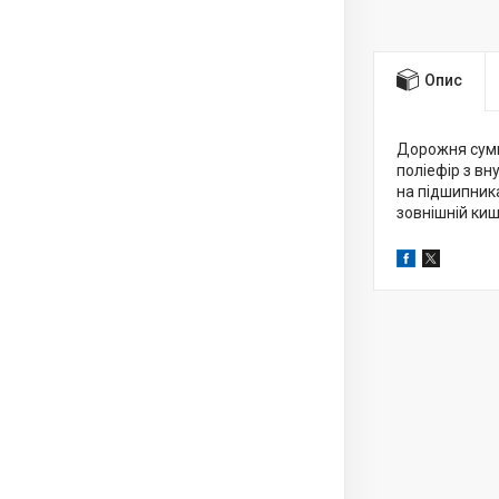
Опис
Дорожня сумк
поліефір з вн
на підшипника
зовнішній киш