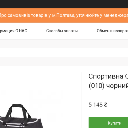
Про самовивіз товарів у м.Полтава, уточнюйте у менеджера
рмация О НАС
Способы оплаты
Обмен и возвра
Спортивна 
(010) чорний
5 148 ₴
Купити