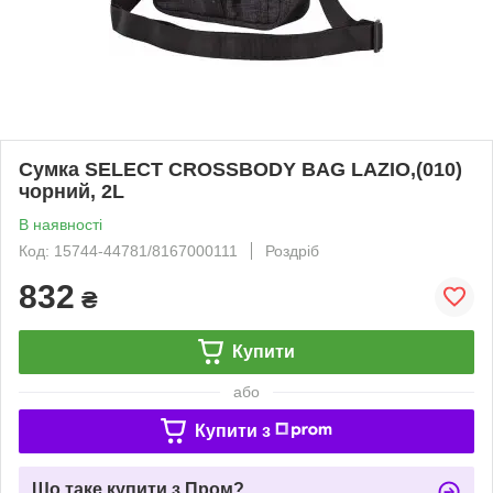
Сумка SELECT CROSSBODY BAG LAZIO,(010)
чорний, 2L
В наявності
Код: 15744-44781/8167000111
Роздріб
832
₴
Купити
або
Купити з
Що таке купити з Пром?