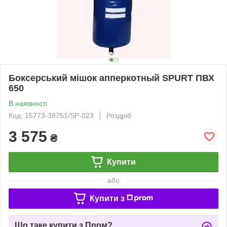
Боксерський мішок апперкотный SPURT ПВХ
650
В наявності
Код: 15773-38751/SP-023
Роздріб
3 575
₴
Купити
або
Купити з
Що таке купити з Пром?