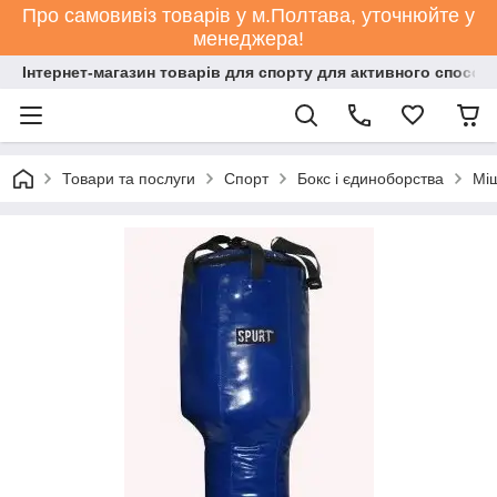
Про самовивіз товарів у м.Полтава, уточнюйте у
менеджера!
Інтернет-магазин товарів для спорту для активного способ
Товари та послуги
Спорт
Бокс і єдиноборства
Міш