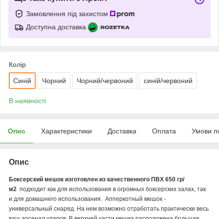
Замовлення під захистом
Доступна доставка
Колір
Синій
Чорний
Чорний/червоний
синій/червоний
В наявності
Опис
Характеристики
Доставка
Оплата
Умови п
Опис
Боксерский мешок изготовлен из качественного ПВХ 650 гр/
м2
подходит как для использования в огромных боксерских залах, так
и для домашнего использования. Апперкотный мешок -
универсальный снаряд. На нем возможно отработать практически весь
ваш арсенал ударов. В верхней части мешка расположена большая