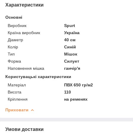
Характеристики
Основні
Виробник
Spurt
Країна виробник
Україна
Діаметр
40 см
Колір
Синій
Тип
Мішок
Форма
Силует
Наповнення мішка
ганчір'я
Користувацькі характеристики
Матеріал
ПВХ 650 гр/м2
Висота
110
Кріплення
на ременях
Приховати
Умови доставки