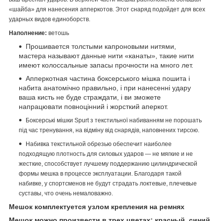
«шайба» для нанесения апперкотов. Этот снаряд подойдет для всех
ударных видов единоборств.
Наполнение:
ветошь
Прошивается толстыми капроновыми нитями,
мастера называют данные нити «канаты», такие нити
имеют колоссальные запасы прочности на много лет.
Апперкотная частина боксерського мішка пошита і
набита анатомічно правильно, і при нанесенні удару
ваша кисть не буде страждати, і ви зможете
напрацювати повноцінний і жорсткий аперкот.
Боксерські мішки Spurt з текстильної набиванням не порошать
під час тренування, на відміну від снарядів, наповнених тирсою.
Набивка текстильной обрезью
обеспечит наиболее
подходящую плотность для силовых ударов ― не мягкие и не
жесткие,
способствует лучшему поддержанию цилиндрической
формы мешка в процессе эксплуатации.
Благодаря такой
набивке, у спортсменов не будут страдать локтевые, плечевые
суставы, что очень немаловажно.
Мешок комплектуется узлом крепления на ремнях
Мешок можно произвести в трех цветах: красный, синий,