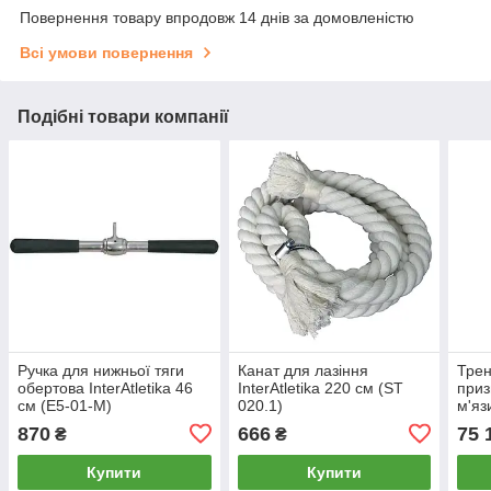
Повернення товару впродовж 14 днів за домовленістю
Всі умови повернення
Подібні товари компанії
Ручка для нижньої тяги
Канат для лазіння
Трен
обертова InterAtletika 46
InterAtletika 220 см (ЅТ
приз
см (E5-01-M)
020.1)
м'яз
Inte
870
666
75 
₴
₴
Купити
Купити