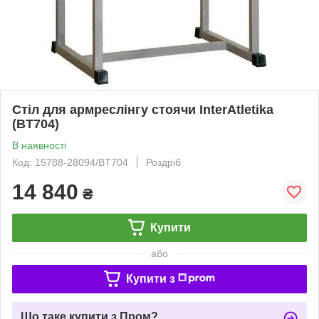
Стіл для армреслінгу стоячи InterAtletika
(BT704)
В наявності
Код: 15788-28094/BT704
Роздріб
14 840
₴
Купити
або
Купити з
Що таке купити з Пром?