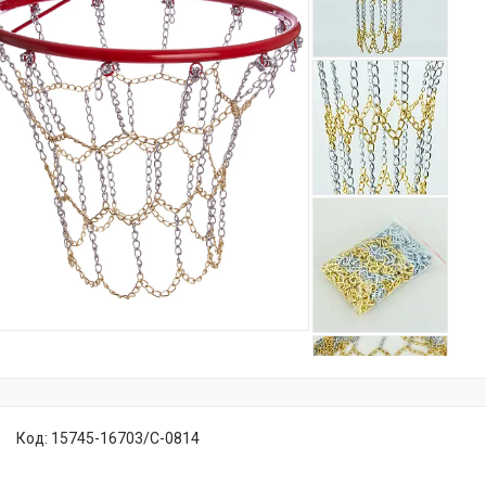
Код:
15745-16703/C-0814