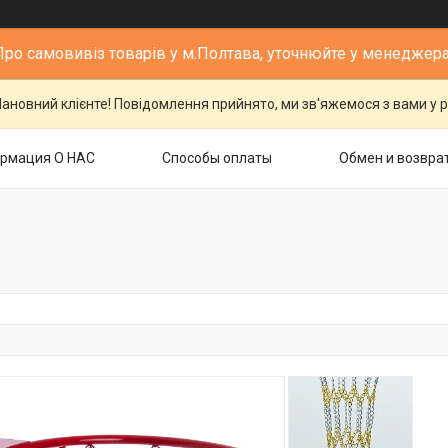
Про самовивіз товарів у м.Полтава, уточнюйте у менеджера
ановний клієнте! Повідомлення прийнято, ми зв'яжемося з вами у р
рмация О НАС
Способы оплаты
Обмен и возвра