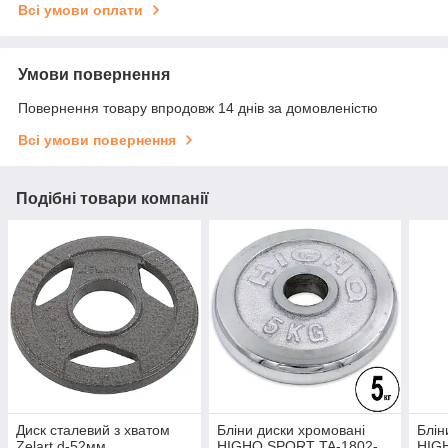
Всі умови оплати
Умови повернення
Повернення товару впродовж 14 днів за домовленістю
Всі умови повернення
Подібні товари компанії
Диск сталевий з хватом
Бліни диски хромовані
Блін
Zelart d-52мм
HIGHQ SPORT TA-1802-
HIG