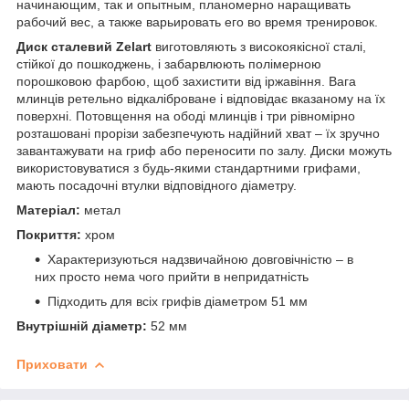
начинающим, так и опытным, планомерно наращивать
рабочий вес, а также варьировать его во время тренировок.
Диск сталевий Zelart
виготовляють з високоякісної сталі,
стійкої до пошкоджень, і забарвлюють полімерною
порошковою фарбою, щоб захистити від іржавіння. Вага
млинців ретельно відкаліброване і відповідає вказаному на їх
поверхні. Потовщення на ободі млинців і три рівномірно
розташовані прорізи забезпечують надійний хват – їх зручно
завантажувати на гриф або переносити по залу. Диски можуть
використовуватися з будь-якими стандартними грифами,
мають посадочні втулки відповідного діаметру.
Матеріал:
метал
Покриття:
хром
Характеризуються надзвичайною довговічністю – в
них просто нема чого прийти в непридатність
Підходить для всіх грифів діаметром 51 мм
Внутрішній діаметр:
52 мм
Приховати