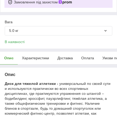
Замовлення під захистом
Вага
5.0 кг
В наявності
Опис
Характеристики
Доставка
Оплата
Умови п
Опис
Диск для тяжелой атлетики -
универсальный по своей сути
и используются практически во всех спортивных
дисциплинах, где практикуются упражнения со штангой –
бодибилдинг, кроссфит, пауэрлифтинг, тяжёлая атлетика, а
также общефизические тренировки и фитнес. Наличие
блинов в спортзале, будь то домашний спортуголок или
коммерческий фитнес-центр, позволяет атлетам, как