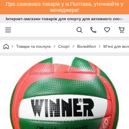
Про самовивіз товарів у м.Полтава, уточнюйте у
менеджера!
Інтернет-магазин товарів для спорту для активного способ
Товари та послуги
Спорт
Волейбол
М'ячі для во