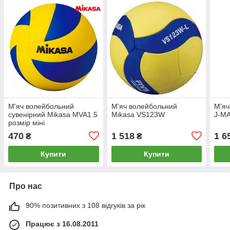
М'яч волейбольний
М'яч волейбольний
М'яч
сувенірний Mikasa MVA1.5
Mikasa VS123W
J-M
розмір міні
470
1 518
1 6
₴
₴
Купити
Купити
Про нас
90% позитивних з 108 відгуків за рік
Працює з 16.08.2011