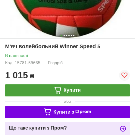
М'яч волейбольний Winner Speed 5
В наявності
Код: 15781-59665
Роздріб
1 015
₴
Купити
або
Купити з
Що таке купити з Пром?