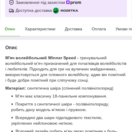
Замовлення під захистом
Доступна доставка
Опис
Характеристики
Доставка
Оплата
Умови п
Опис
М'яч волейбольний Winner Speed -
тренувальний
волейбольний м'яч призначений для початківців волейболістів
і любителів. Підходить для гри на вуличних майданчиках,
використовується для пляжного волейболу, адже він помітний
і буде добре помітний при сліпучому сонці.
Матеріал:
синтетична шкіра (спінений полівінілхлорид)
М'яч має класичну 18-панельне компонування.
Покриття з синтетичної шкіри - полівінілхлориду,
робить дану модель м'якою і пружною.
Всередині два шари підкладкового текстилю,
укріплених нейлоновою ниткою.
Яскравий дизайн робить м'яч легко помітним у будь-