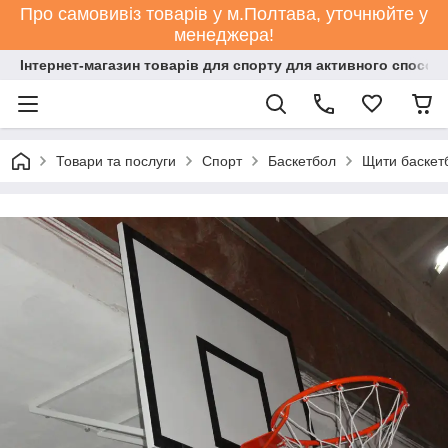
Про самовивіз товарів у м.Полтава, уточнюйте у
менеджера!
Інтернет-магазин товарів для спорту для активного способ
Товари та послуги
Спорт
Баскетбол
Щити баскет