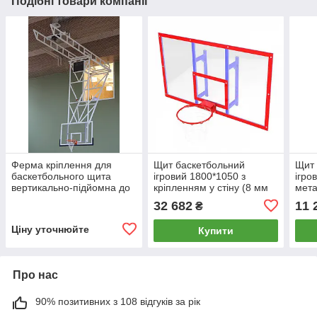
Подібні товари компанії
Ферма кріплення для
Щит баскетбольний
Щит 
баскетбольного щита
ігровий 1800*1050 з
ігро
вертикально-підйомна до
кріпленням у стіну (8 мм
мета
стелі
оргскло, вино 500 мм)
32 682
11 
₴
Ціну уточнюйте
Купити
Про нас
90% позитивних з 108 відгуків за рік