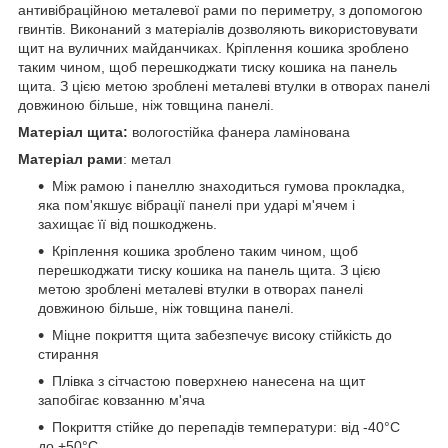
антивібраційною металевої рами по периметру, з допомогою
гвинтів.
Виконаний з матеріалів дозволяють використовувати
щит на вуличних майданчиках. Кріплення кошика зроблено
таким чином, щоб перешкоджати тиску кошика на панель
щита. З цією метою зроблені металеві втулки в отворах панелі
довжиною більше, ніж товщина панелі.
Матеріал щита:
вологостійка фанера ламінована
Матеріал рами
: метал
Між рамою і панеллю знаходиться гумова прокладка,
яка пом'якшує вібрації панелі при ударі м'ячем і
захищає її від пошкоджень.
Кріплення кошика зроблено таким чином, щоб
перешкоджати тиску кошика на панель щита. З цією
метою зроблені металеві втулки в отворах панелі
довжиною більше, ніж товщина панелі.
Міцне покриття щита забезпечує високу стійкість до
стирання
Плівка з сітчастою поверхнею нанесена на щит
запобігає ковзанню м'яча
Покриття стійке до перепадів температури: від -40°С
до +50°С.