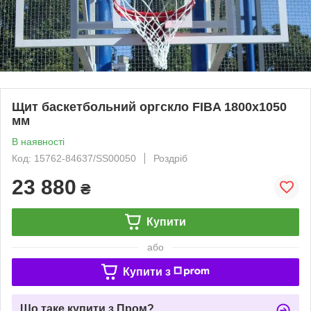
Щит баскетбольний оргскло FIBA 1800х1050
мм
В наявності
Код: 15762-84637/SS00050
Роздріб
23 880
₴
Купити
або
Купити з
Що таке купити з Пром?