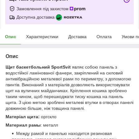
Замовлення під захистом
Доступна доставка
Опис
Характеристики
Доставка
Оплата
Умови п
Опис
Щит баскетбольний SportSvit
являє собою панель з
водостійкої ламінованої фанери, закріплений на силовий
антивібраційною металевої рами по периметру, з допомогою
гвинтів.
Виконаний з матеріалів дозволяють використовувати
щит на вуличних майданчиках. Кріплення кошика зроблено
таким чином, щоб перешкоджати тиску кошика на панель
щита. З цією метою зроблені металеві втулки в отворах панелі
довжиною більше, ніж товщина панелі.
Матеріал щита:
оргскло
Материал рамы
: металл
Между рамой и панелью находится резиновая