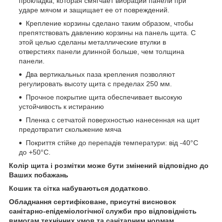
прокладка, которая смягчает вибрации панели при
ударе мячом и защищает ее от повреждений.
Крепление корзины сделано таким образом, чтобы
препятствовать давлению корзины на панель щита. С
этой целью сделаны металлические втулки в
отверстиях панели длинной больше, чем толщина
панели.
Два вертикальных паза крепления позволяют
регулировать высоту щита с пределах 250 мм.
Прочное покрытие щита обеспечивает высокую
устойчивость к истиранию
Пленка с сетчатой поверхностью нанесенная на щит
предотвратит скольжение мяча
Покриття стійке до перепадів температури: від -40°С
до +50°С.
Колір щита і розмітки може бути змінений відповідно до
Ваших побажань
Кошик та сітка набуваються додатково
.
Обладнання сертифіковане, присутні висновок
санітарно-епідеміологічної служби про відповідність
вимогам технічних умов та санітарним нормам.