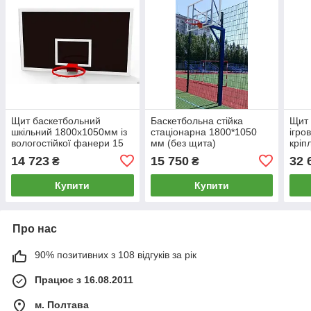
Щит баскетбольний
Баскетбольна стійка
Щит 
шкільний 1800х1050мм із
стаціонарна 1800*1050
ігро
вологостійкої фанери 15
мм (без щита)
кріп
мм
оргс
14 723
15 750
32 
₴
₴
Купити
Купити
Про нас
90% позитивних з 108 відгуків за рік
Працює з 16.08.2011
м. Полтава