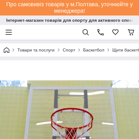
Про самовивіз товарів у м.Полтава, уточнюйте у
менеджера!
Інтернет-магазин товарів для спорту для активного способ
Товари та послуги
Спорт
Баскетбол
Щити баскет