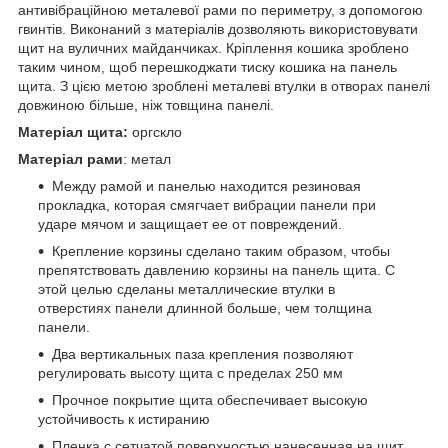
антивібраційною металевої рами по периметру, з допомогою
гвинтів.
Виконаний з матеріалів дозволяють використовувати
щит на вуличних майданчиках. Кріплення кошика зроблено
таким чином, щоб перешкоджати тиску кошика на панель
щита. З цією метою зроблені металеві втулки в отворах панелі
довжиною більше, ніж товщина панелі.
Матеріал щита:
оргскло
Матеріал рами
: метал
Между рамой и панелью находится резиновая
прокладка, которая смягчает вибрации панели при
ударе мячом и защищает ее от повреждений.
Крепление корзины сделано таким образом, чтобы
препятствовать давлению корзины на панель щита. С
этой целью сделаны металлические втулки в
отверстиях панели длинной больше, чем толщина
панели.
Два вертикальных паза крепления позволяют
регулировать высоту щита с пределах 250 мм
Прочное покрытие щита обеспечивает высокую
устойчивость к истиранию
Пленка с сетчатой поверхностью нанесенная на щит