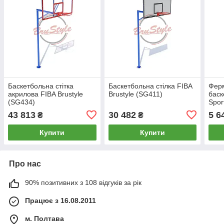
Баскетбольна стітка
Баскетбольна стілка FIBA
Ферм
акрилова FIBA Brustyle
Brustyle (SG411)
баск
(SG434)
Spor
200
43 813
30 482
5 6
₴
₴
Купити
Купити
Про нас
90% позитивних з 108 відгуків за рік
Працює з 16.08.2011
м. Полтава