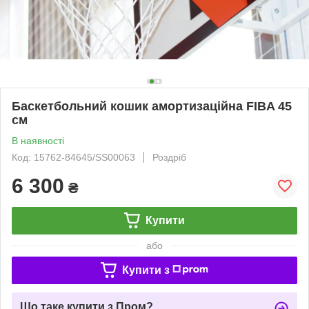
Баскетбольний кошик амортизаційна FIBA 45
см
В наявності
Код: 15762-84645/SS00063
Роздріб
6 300
₴
Купити
або
Купити з
Що таке купити з Пром?