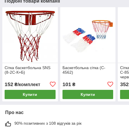
Подібні товари компанії
Сітка баскетбольна SNS
Баскетбольна сітка (C-
Сітк
(8-2C-К+Б)
4562)
C-85
черв
152
101
352
₴/комплект
₴
Купити
Купити
Про нас
90% позитивних з 108 відгуків за рік