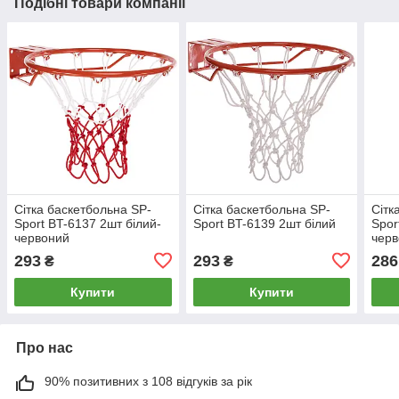
Подібні товари компанії
Сітка баскетбольна SP-
Сітка баскетбольна SP-
Сітк
Sport BT-6137 2шт білий-
Sport BT-6139 2шт білий
Spor
червоний
черв
293
293
286
₴
₴
Купити
Купити
Про нас
90% позитивних з 108 відгуків за рік