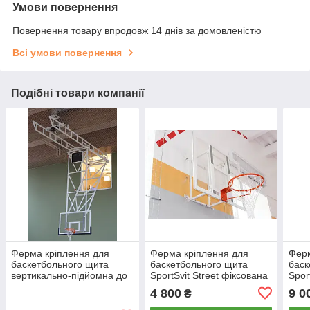
Умови повернення
Повернення товару впродовж 14 днів за домовленістю
Всі умови повернення
Подібні товари компанії
Ферма кріплення для
Ферма кріплення для
Ферм
баскетбольного щита
баскетбольного щита
баск
вертикально-підйомна до
SportSvit Street фіксована
Spor
стелі
400 мм
120
4 800
9 0
₴