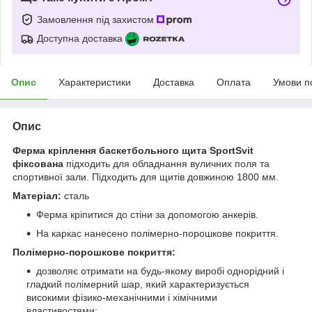
Замовлення під захистом
Доступна доставка
Опис
Характеристики
Доставка
Оплата
Умови п
Опис
Ферма кріплення баскетбольного щита SportSvit
фіксована
підходить для обладнання вуличних поля та
спортивної зали. Підходить для щитів довжиною 1800 мм.
Матеріал:
сталь
Ферма кріпитися до стіни за допомогою анкерів.
На каркас нанесено полімерно-порошкове покриття.
Полімерно-порошкове покриття:
дозволяє отримати на будь-якому виробі однорідний і
гладкий полімерний шар, який характеризується
високими фізико-механічними і хімічними
властивостями;