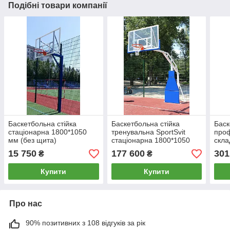
Подібні товари компанії
Баскетбольна стійка
Баскетбольна стійка
Баск
стаціонарна 1800*1050
тренувальна SportSvit
проф
мм (без щита)
стаціонарна 1800*1050
скла
мм
15 750
177 600
301
₴
₴
Купити
Купити
Про нас
90% позитивних з 108 відгуків за рік