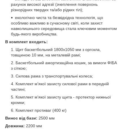
рахунок високої адгезії (зчеплення поверхонь
різнорідних твердих та/або рідких тіл);
екологічно чиста та безвідхідна технологія, що
особливо важливо в сучасному світі, коли захист
навколишнього середовища стала ключовим моментом
будь-якого виробництва.
В комплект входить:
Щит баскетбольний 1800х1050 мм з оргскла,
товщиною 10 мм, на металевій рамі;
Баскетбольний амортизаційна кошик, за вимоги ФІБА
з сіткою;
Силова рама з транспортувальні колеса;
Комплект м'якої захисту силової рами в передній
частині;
Комплект м'якої захисту щита - протектор нижньої
кромки;
Комплект противаг (400 кг)
Винос від бази:
2500 мм
Довжина:
2200 мм