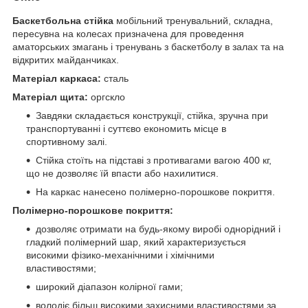
Баскетбольна стійка
мобільний тренувальний, складна,
пересувна на колесах призначена для проведення
аматорських змагань і тренувань з баскетболу в залах та на
відкритих майданчиках.
Матеріал каркаса:
сталь
Матеріал щита:
оргскло
Завдяки складається конструкції, стійка, зручна при
транспортуванні і суттєво економить місце в
спортивному залі.
Стійка стоїть на підставі з противагами вагою 400 кг,
що не дозволяє їй впасти або нахилитися.
На каркас нанесено полімерно-порошкове покриття.
Полімерно-порошкове покриття:
дозволяє отримати на будь-якому виробі однорідний і
гладкий полімерний шар, який характеризується
високими фізико-механічними і хімічними
властивостями;
широкий діапазон колірної гами;
володіє більш високими захисними властивостями за