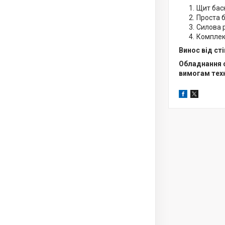
Щит баск
Проста б
Силова р
Комплект
Винос від сті
Обладнання с
вимогам техн