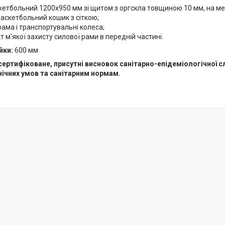
етбольний 1200х950 мм зі щитом з оргскла товщиною 10 мм, на мет
аскетбольний кошик з сіткою;
ама і транспортувальні колеса;
 м'якої захисту силової рами в передній частині.
йки:
600 мм
ертифіковане, присутні висновок санітарно-епідеміологічної с
ічних умов та санітарним нормам.