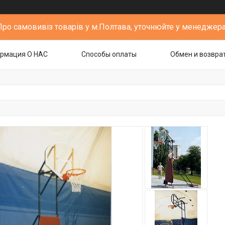
Про самовивіз товарів у м.Полтава, уточнюйте у менеджера
рмация О НАС
Способы оплаты
Обмен и возвра