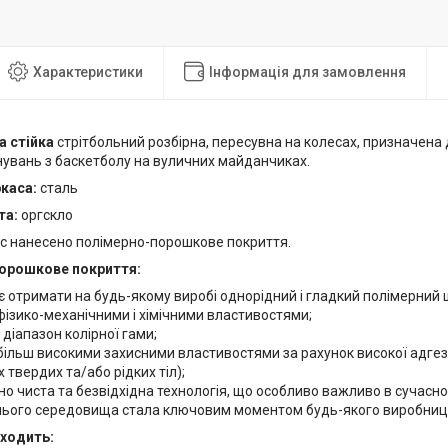
Характеристики
Інформація для замовлення
а стійка
стрітбольний розбірна, пересувна на колесах, призначен
нувань з баскетболу на вуличних майданчиках.
ркаса:
сталь
та:
оргскло
ас нанесено полімерно-порошкове покриття.
орошкове покриття:
 отримати на будь-якому виробі однорідний і гладкий полімерний 
ізико-механічними і хімічними властивостями;
діапазон колірної гами;
більш високими захисними властивостями за рахунок високої адгез
х твердих та/або рідких тіл);
но чиста та безвідхідна технологія, що особливо важливо в сучасном
ього середовища стала ключовим моментом будь-якого виробниц
входить: