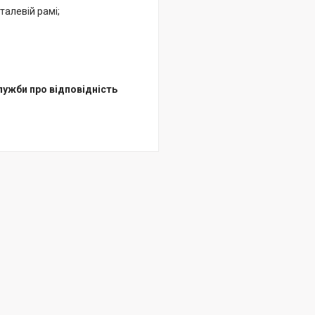
алевій рамі;
лужби про відповідність