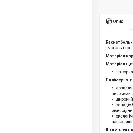
Опис
Баскетбольн
змагань і тре
Матеріал ка
Матеріал щи
На карк
Полімерно-п
дозволяє
високими ф
широкий 
володіє 
різнорідни
екологіч
навколишн
В комплект 