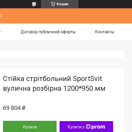
Кошик
!
т
Договор публичной оферты
Контакты
Стійка стрітбольний SportSvit
вулична розбірна 1200*950 мм
69 804 ₴
Купити
Купити з