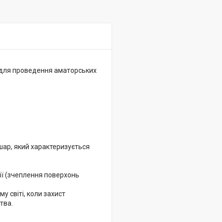
а для проведення аматорських
шар, який характеризується
ії (зчеплення поверхонь
у світі, коли захист
тва.