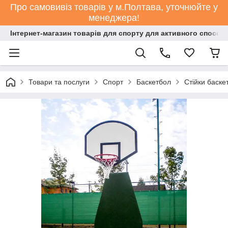
Про самовивіз товарів у м.Полтава, уточнюйте у
менеджера!
Інтернет-магазин товарів для спорту для активного способ
Товари та послуги
Спорт
Баскетбол
Стійки баске