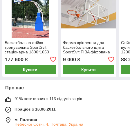
Баскетбольна стійка
Ферма кріплення для
Стій
тренувальна SportSvit
баскетбольного щита
вули
стаціонарна 1800*1050
SportSvit FIBA фіксована
120
мм
1200 мм
177 600
9 000
88 
₴
₴
Купити
Купити
Про нас
91% позитивних з 113 відгуків за рік
Працює з 16.08.2011
м. Полтава
Небесної Сотні, 4, Полтава, Україна