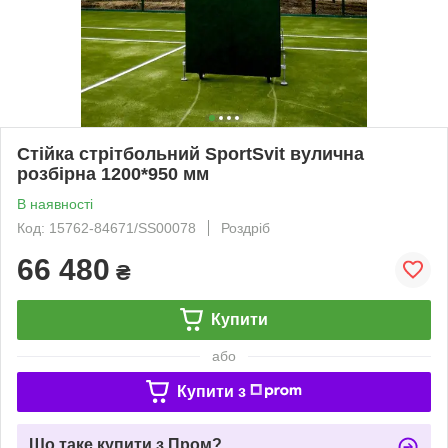
Стійка стрітбольний SportSvit вулична
розбірна 1200*950 мм
В наявності
Код: 15762-84671/SS00078
Роздріб
66 480
₴
Купити
або
Купити з
Що таке купити з Пром?