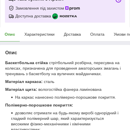
Замовлення під захистом
Доступна доставка
Опис
Характеристики
Доставка
Оплата
Умови п
Опис
Баскетбольна стійка
стрітбольний розбірна, пересувна на
колесах, призначена для проведення аматорських змагань і
тренувань з баскетболу на вуличних майданчиках.
Матеріал каркаса:
сталь
Матеріал щита:
вологостійка фанера ламінована
На каркас нанесено полімерно-порошкове покриття.
Полімерно-порошкове покриття:
дозволяє отримати на будь-якому виробі однорідний і
гладкий полімерний шар, який характеризується
високими фізико-механічними і хімічними
властивостями;