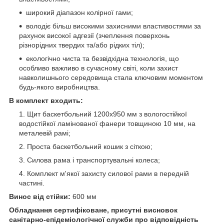
широкий діапазон колірної гами;
володіє більш високими захисними властивостями за
рахунок високої адгезії (зчеплення поверхонь
різнорідних твердих та/або рідких тіл);
екологічно чиста та безвідхідна технологія, що
особливо важливо в сучасному світі, коли захист
навколишнього середовища стала ключовим моментом
будь-якого виробництва.
В комплект входить:
Щит баскетбольний 1200х950 мм з вологостійкої
водостійкої ламінованої фанери товщиною 10 мм, на
металевій рамі;
Проста баскетбольний кошик з сіткою;
Силова рама і транспортувальні колеса;
Комплект м'якої захисту силової рами в передній
частині.
Винос від стійки:
600 мм
Обладнання сертифіковане, присутні висновок
санітарно-епідеміологічної служби про відповідність