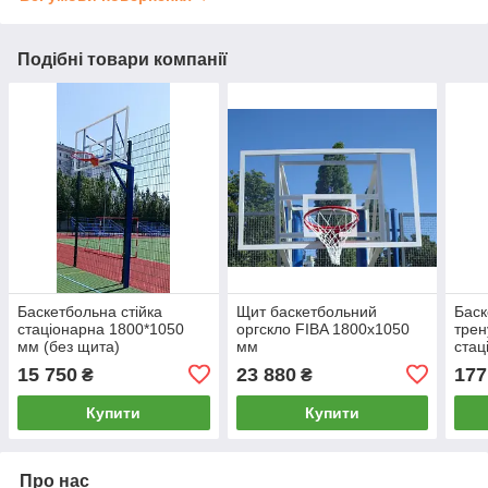
Подібні товари компанії
Баскетбольна стійка
Щит баскетбольний
Баск
стаціонарна 1800*1050
оргскло FIBA 1800х1050
трен
мм (без щита)
мм
стац
мм
15 750
23 880
177
₴
₴
Купити
Купити
Про нас