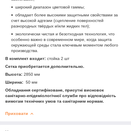
широкий диапазон цветовой гаммы;
обладает более высокими защитными свойствами за
счет высокой адгезии (сцепление поверхностей
разнородных твёрдых и/или жидких тел);
экологически чистая и безотходная технология, что
особенно важно в современном мире, когда защита
окружающей среды стала ключевым моментом любого
производства.
В комплект входит:
стойка 2 шт
Сетка приобретается дополнительно.
Высота:
2850 мм
Ширина:
50 мм
Обладнання сертифіковане, присутні висновок
санітарно-епідеміологічної служби про відповідність
вимогам технічних умов та санітарним нормам.
Приховати