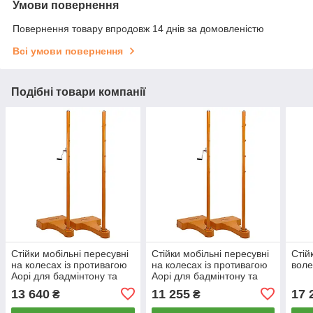
Умови повернення
Повернення товару впродовж 14 днів за домовленістю
Всі умови повернення
Подібні товари компанії
Стійки мобільні пересувні
Стійки мобільні пересувні
Стій
на колесах із противагою
на колесах із противагою
воле
Aopi для бадмінтону та
Aopi для бадмінтону та
волейболу 2 шт. (AP-9025)
волейболу 2 шт. (AP-8909)
13 640
11 255
17 
₴
₴