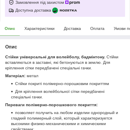
Замовлення під захистом
Доступна доставка
Опис
Характеристики
Доставка
Оплата
Умови п
Опис
Стійки універсальні для волейболу, бадмінтону.
Стійки
вставляються в заставні, які бетонуються в землю. Для
кріплення сітки передбачені спеціальні гачки.
Матеріал:
метал
Стійки покриті полімерно-порошковим покриттям
Для кріплення волейбольної сітки передбачені
спеціальні гачки.
Переваги полімерно-порошкового покриття:
позволяет получить на любом изделии однородный и
гладкий полимерный слой, который характеризуется
высокими физико-механическими и химическими
свойствами;