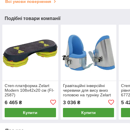
Всі умови повернення
Подібні товари компанії
Степ-платформа Zelart
Гравітаційні інверсійні
Степ
Modern 108х42х20 см (FI-
черевики для вису вниз
рівн
2587)
головою на турніку Zelart
6772
JT02 блакитний
6 465
3 036
5 4
₴
₴
Купити
Купити