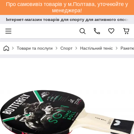
Про самовивіз товарів у м.Полтава, уточнюйте у
менеджера!
Інтернет-магазин товарів для спорту для активного способ
Товари та послуги
Спорт
Настільний теніс
Ракетк