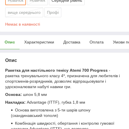
Новачок
Новичек
Середній рівень
вище середнього
Профі
Немає в наявності
Опис
Характеристики
Доставка
Оплата
Умови п
Опис
Ракетка для настільного тенісу Atemi 700 Progress
-
ракетка тренувального класу 4*, призначена для любителів і
спортсменів-розрядників, дозволяє відпрацьовувати і
удосконалювати набуті навики гри.
Основа:
шпон 5,8 мм
Накладка:
Advantage (ITTF), губка 1,8 мм
Основа виготовлена з 5-ти шарів шпону
(скандинавський тополя)
Комбінація швидкості, обертання і контролю гумової
накладки Advantage (ITTF), що дозволяє