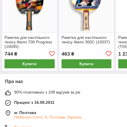
Ракетка для настільного
Ракетка для настільного
Раке
тенісу Atemi 700 Progress
тенісу Atemi 300C (10037)
тені
(10045)
(T55
744
463
1 2
₴
₴
Купити
Купити
Про нас
90% позитивних з 108 відгуків за рік
Працює з 16.08.2011
м. Полтава
Небесної Сотні, 4, Полтава, Україна