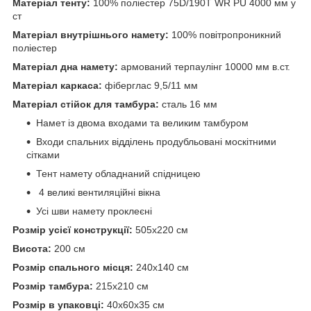
Матеріал тенту:
100% поліестер 75D/190T WR PU 4000 мм у
ст
Матеріал внутрішнього намету:
100% повітропроникний
поліестер
Матеріал дна намету:
армований терпаулінг 10000 мм в.ст.
Матеріал каркаса:
фіберглас 9,5/11 мм
Матеріал стійок для тамбура:
сталь 16 мм
Намет із двома входами та великим тамбуром
Входи спальних відділень продубльовані москітними
сітками
Тент намету обладнаний спідницею
4 великі вентиляційні вікна
Усі шви намету проклеєні
Розмір усієї конструкції:
505х220 см
Висота:
200 см
Розмір спального місця:
240х140 см
Розмір тамбура:
215х210 см
Розмір в упаковці:
40x60x35 см