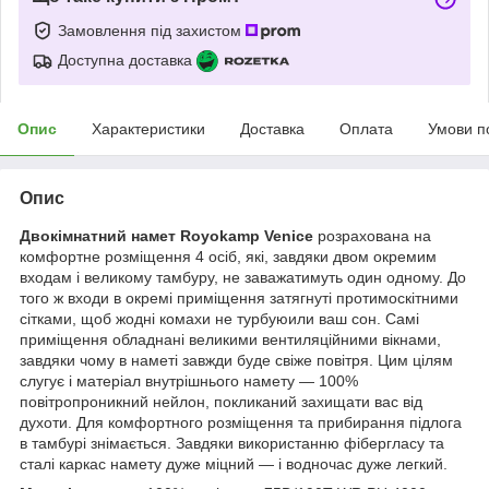
Замовлення під захистом
Доступна доставка
Опис
Характеристики
Доставка
Оплата
Умови п
Опис
Двокімнатний намет Royokamp Venice
розрахована на
комфортне розміщення 4 осіб, які, завдяки двом окремим
входам і великому тамбуру, не заважатимуть один одному. До
того ж входи в окремі приміщення затягнуті протимоскітними
сітками, щоб жодні комахи не турбуюили ваш сон. Самі
приміщення обладнані великими вентиляційними вікнами,
завдяки чому в наметі завжди буде свіже повітря. Цим цілям
слугує і матеріал внутрішнього намету — 100%
повітропроникний нейлон, покликаний захищати вас від
духоти. Для комфортного розміщення та прибирання підлога
в тамбурі знімається. Завдяки використанню фібергласу та
сталі каркас намету дуже міцний — і водночас дуже легкий.