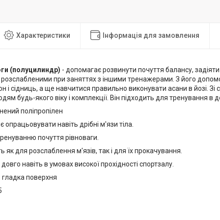
Характеристики
Інформація для замовлення
оги (полуцилиндр)
- допомагає розвинути почуття балансу, задіяти н
розслабленими при заняттях з іншими тренажерами. З його допо
егон і сідниць, а ще навчитися правильно виконувати асани в йозі. З
ям будь-якого віку і комплекції. Він підходить для тренування в до
нений поліпропілен
 опрацьовувати навіть дрібні м'язи тіла.
ренуванню почуття рівноваги.
ь як для розслаблення м'язів, так і для їх прокачування.
довго навіть в умовах високої прохідності спортзалу.
:
гладка поверхня
5