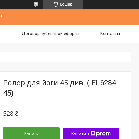
Кошик
!
т
Договор публичной оферты
Контакты
Ролер для йоги 45 див. ( FI-6284-
45)
528 ₴
Купити
Купити з