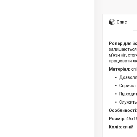
Опис
Ролер для й
залишаються 
м'язи ніг, ст
працювати люд
Матеріал:
спі
Дозволяє
Сприяє т
Підходит
Служить 
Особливості
Розмір:
45х1
Колір:
синій