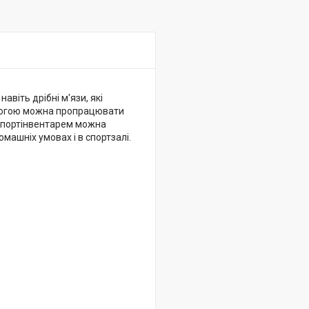
авіть дрібні м'язи, які
могою можна пропрацювати
і спортінвентарем можна
машніх умовах і в спортзалі.