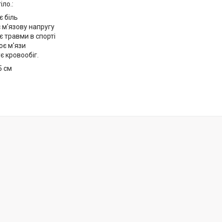
іло.:
 біль
 м'язову напругу
є травми в спорті
ює м'язи
 кровообіг.
5 см