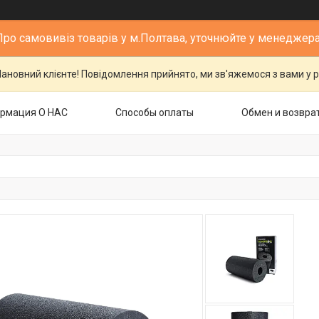
Про самовивіз товарів у м.Полтава, уточнюйте у менеджера
ановний клієнте! Повідомлення прийнято, ми зв'яжемося з вами у р
рмация О НАС
Способы оплаты
Обмен и возвра