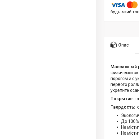
будь-який то
Опис
Массажный ро
физически ак
порогом и с 
первого ролл
укрепите оса
Покрытие:
г
Твердость:
Экологи
До 100%
Не місти
Не місти