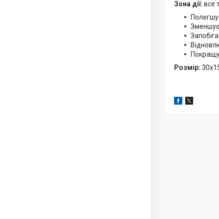
Зона дії:
все т
Полегшує
Зменшує
Запобіга
Відновл
Покращує
Розмір:
30х1