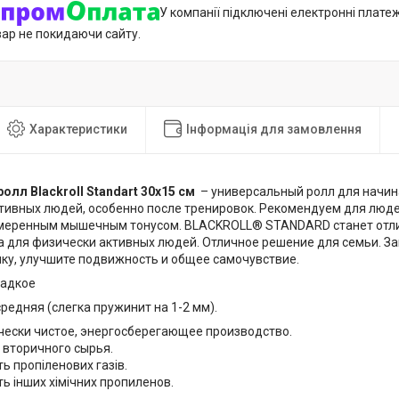
У компанії підключені електронні плате
вар не покидаючи сайту.
Характеристики
Інформація для замовлення
лл Blackroll Standart 30х15 см
– универсальный ролл для начи
тивных людей, особенно после тренировок. Рекомендуем для люд
умеренным мышечным тонусом. BLACKROLL® STANDARD станет отл
а для физически активных людей. Отличное решение для семьи. За
нку, улучшите подвижность и общее самочувствие.
ладкое
средняя (слегка пружинит на 1-2 мм).
чески чистое, энергосберегающее производство.
 вторичного сырья.
ть пропіленових газів.
ть інших хімічних пропиленов.