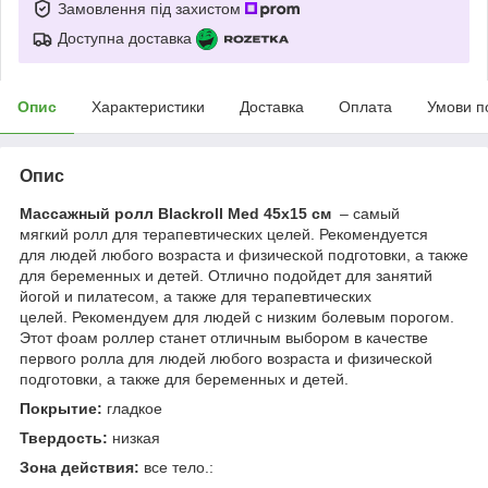
Замовлення під захистом
Доступна доставка
Опис
Характеристики
Доставка
Оплата
Умови п
Опис
Массажный ролл Blackroll Med 45х15 см
– самый
мягкий ролл для терапевтических целей. Рекомендуется
для людей любого возраста и физической подготовки, а также
для беременных и детей. Отлично подойдет для занятий
йогой и пилатесом, а также для терапевтических
целей. Рекомендуем для людей с низким болевым порогом.
Этот фоам роллер станет отличным выбором в качестве
первого ролла для людей любого возраста и физической
подготовки, а также для беременных и детей.
Покрытие:
гладкое
Твердость:
низкая
Зона действия:
все тело.: