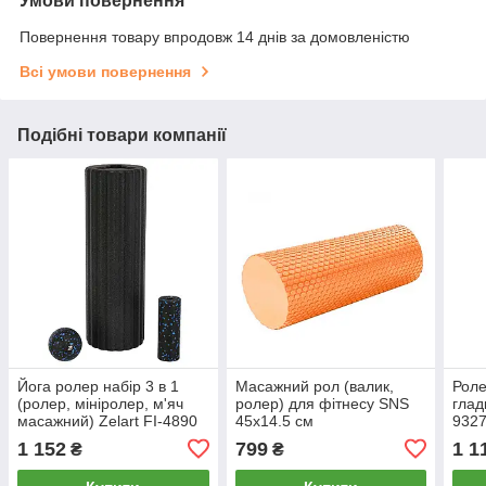
Умови повернення
Повернення товару впродовж 14 днів за домовленістю
Всі умови повернення
Подібні товари компанії
Йога ролер набір 3 в 1
Масажний рол (валик,
Роле
(ролер, мініролер, м'яч
ролер) для фітнесу SNS
глад
масажний) Zelart FI-4890
45x14.5 см
9327
чорний-синій
асор
1 152
799
1 1
₴
₴