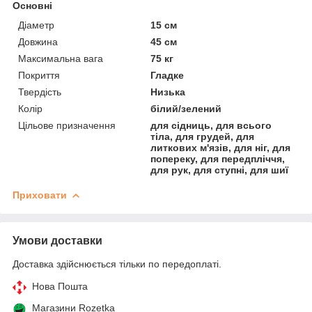
Основні
Діаметр
15 см
Довжина
45 см
Максимальна вага
75 кг
Покриття
Гладке
Твердість
Низька
Колір
білий/зелений
Цільове призначення
для сідниць, для всього
тіла, для грудей, для
литкових м'язів, для ніг, для
попереку, для передпліччя,
для рук, для ступні, для шиї
Приховати
Умови доставки
Доставка здійснюється тільки по передоплаті.
Нова Пошта
Магазини Rozetka