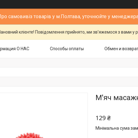
Про самовивіз товарів у м.Полтава, уточнюйте у менеджера
ановний клієнте! Повідомлення прийнято, ми зв'яжемося з вами у р
рмация О НАС
Способы оплаты
Обмен и возвра
М'яч масажн
129 ₴
Мінімальна сума зам