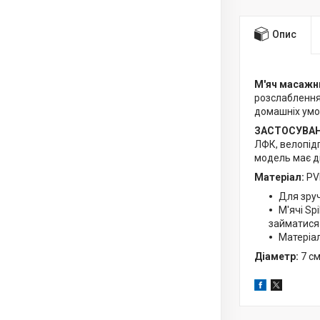
Опис
М'яч масажни
розслаблення 
домашніх умов
ЗАСТОСУВАН
ЛФК, велопід
модель має ді
Матеріал:
PV
Для зруч
М'ячі Sp
займатися 
Матеріал
Діаметр:
7 см