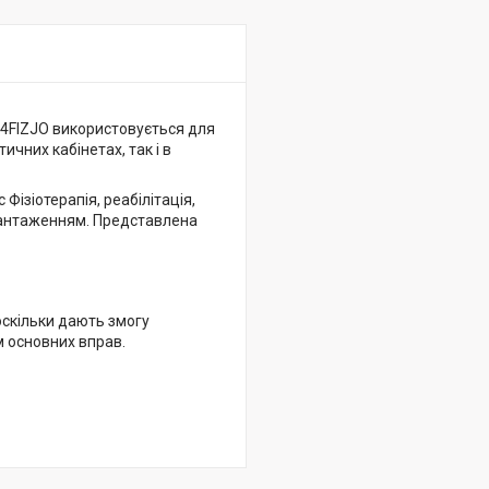
 4FIZJO використовується для
чних кабінетах, так і в
ізіотерапія, реабілітація,
авантаженням. Представлена
оскільки дають змогу
м основних вправ.