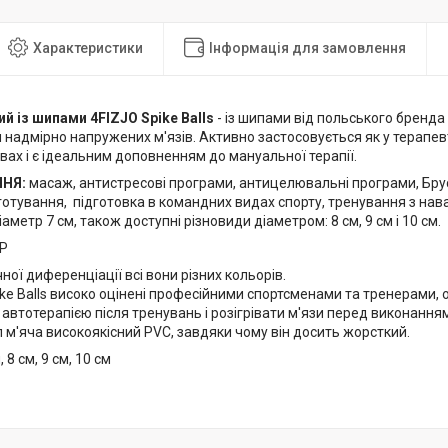
Характеристики
Інформація для замовлення
й із шипами 4FIZJO Spike Balls
- із шипами від польського бренда
надмірно напружених м'язів. Активно застосовується як у терапевти
ах і є ідеальним доповненням до мануальної терапії.
НЯ:
масаж, антистресові програми, антицелювальні програми, Брус Ф
готування, підготовка в командних видах спорту, тренування з н
аметр 7 см, також доступні різновиди діаметром: 8 см, 9 см і 10 см.
P
ної диференціації всі вони різних кольорів.
ike Balls високо оцінені професійними спортсменами та тренерами, 
автотерапією після тренувань і розігрівати м'язи перед виконання
 м'яча високоякісний PVC, завдяки чому він досить жорсткий.
, 8 см, 9 см, 10 см