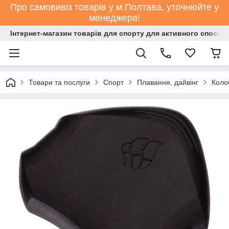
Про самовивіз товарів у м.Полтава, уточнюйте у
менеджера!
Інтернет-магазин товарів для спорту для активного способ
Товари та послуги
Спорт
Плавання, дайвінг
Коло