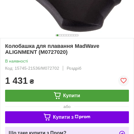
Колобашка для плавання MadWave
ALIGNMENT (M0727020)
В наявності
Код: 15745-21536/M072702
Роздріб
1 431
₴
Купити
або
Купити з
Що таке купити з Пром?