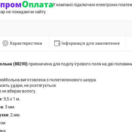
У компанії підключені електронні плате
вар не покидаючи сайту.
Характеристики
Інформація для замовлення
ольна (88290)
призначена для поділу ігрового поля на дві половини
.
лейбольна виготовлена з поліетиленового шнура.
сить удари, не розтягується.
 не вбирає вологу.
и:
9,5 х 1 м.
са:
3 мм.
узки:
2 мм.
 см
ка.