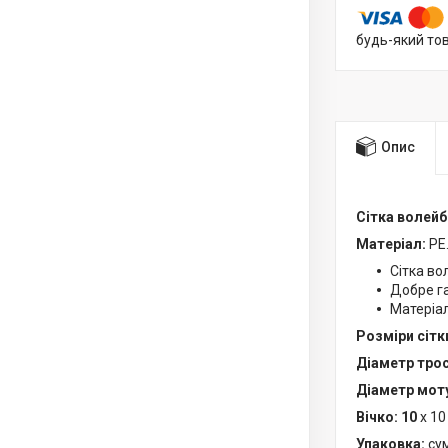
будь-який то
Опис
Сітка волейб
Матеріал:
PE
Сітка во
Добре га
Матеріал
Розміри сітк
Діаметр тро
Діаметр мот
Вічко: 10
х 10
Упаковка:
сум