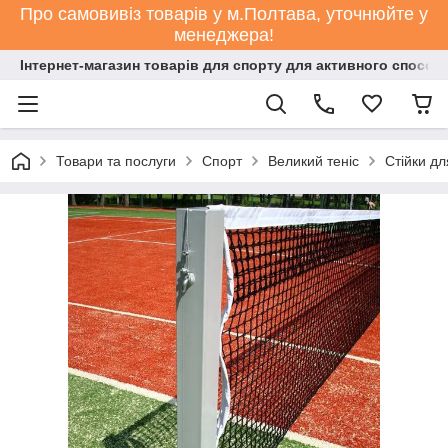
Про самовивіз товарів у м.Полтава, уточнюйте у
менеджера!
Інтернет-магазин товарів для спорту для активного способ
Товари та послуги
Спорт
Великий теніс
Стійки дл