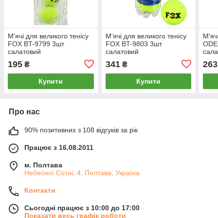
М'ячі для великого тенісу
М'ячі для великого тенісу
М'яч
FOX BT-9799 3шт
FOX BT-9803 3шт
ODE
салатовий
салатовий
сала
195
341
263
₴
₴
Купити
Купити
Про нас
90% позитивних з 108 відгуків за рік
Працює з 16.08.2011
м. Полтава
Небесної Сотні, 4, Полтава, Україна
Контакти
Сьогодні працює з 10:00 до 17:00
Показати весь графік роботи