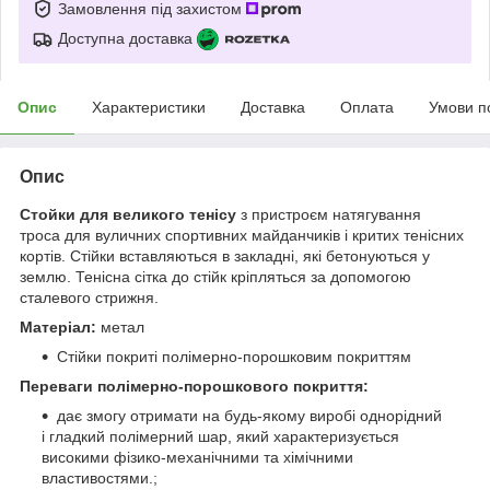
Замовлення під захистом
Доступна доставка
Опис
Характеристики
Доставка
Оплата
Умови п
Опис
Стойки для великого тенісу
з пристроєм натягування
троса для вуличних спортивних майданчиків і критих тенісних
кортів. Стійки вставляються в закладні, які бетонуються у
землю. Тенісна сітка до стійк кріпляться за допомогою
сталевого стрижня.
Матеріал:
метал
Стійки покриті полімерно-порошковим покриттям
Переваги полімерно-порошкового покриття:
дає змогу отримати на будь-якому виробі однорідний
і гладкий полімерний шар, який характеризується
високими фізико-механічними та хімічними
властивостями.;