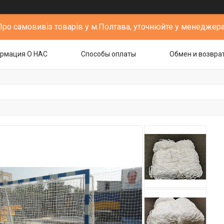
Про самовивіз товарів у м.Полтава, уточнюйте у менеджера
рмация О НАС
Способы оплаты
Обмен и возвра