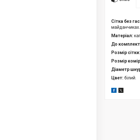
Сітка без га
майданчиках
Матеріал:
ка
До комплект
Розмір сітки
Розмір комі
Діаметр шну
Цвет:
білий.