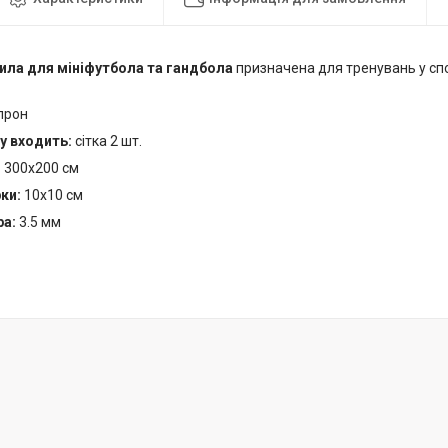
сила для мініфутбола та гандбола
призначена для тренувань у спо
.
прон
у входить:
сітка 2 шт.
:
300х200 см
рки:
10х10 см
ра:
3.5 мм