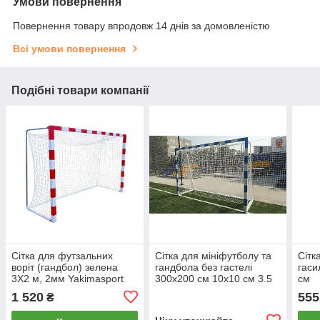
Умови повернення
Повернення товару впродовж 14 днів за домовленістю
Всі умови повернення
Подібні товари компанії
Сітка для футзальних
Сітка для мініфутболу та
Сітк
воріт (гандбол) зелена
гандбола без гастелі
гаси
3Х2 м, 2мм Yakimasport
300х200 см 10х10 см 3.5
см
(100101)
мм
1 520
555
₴