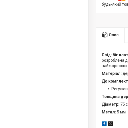
будь-який то
Опис
Спід-біг пла
розроблена дл
найжорсткіші
Матеріал:
де
До комплекту
Регулюв
Товщина дере
Діаметр:
75 
Метал:
5 мм