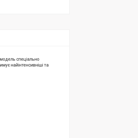
модель спеціально
имує найінтенсивніші та