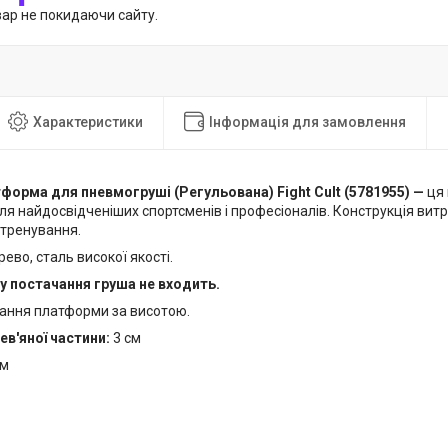
вар не покидаючи сайту.
Характеристики
Інформація для замовлення
тформа для пневмогруші (Регульована) Fight Cult (5781955) —
ця 
я найдосвідченіших спортсменів і професіоналів. Конструкція витр
 тренування.
рево, сталь високої якості.
 постачання груша не входить.
ання платформи за висотою.
в'яної частини:
3 см
см