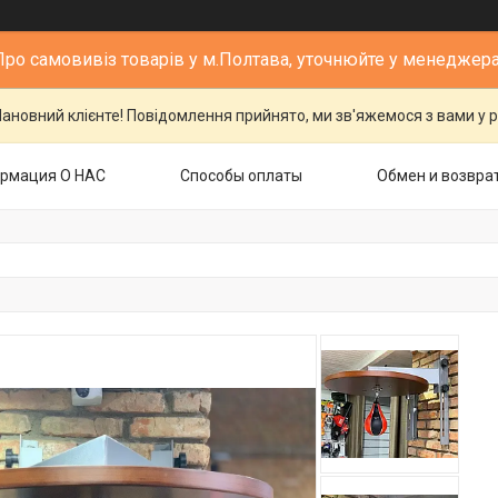
Про самовивіз товарів у м.Полтава, уточнюйте у менеджера
ановний клієнте! Повідомлення прийнято, ми зв'яжемося з вами у р
рмация О НАС
Способы оплаты
Обмен и возвра