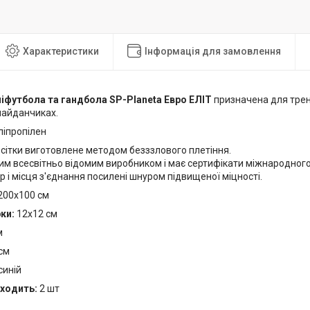
Характеристики
Інформація для замовлення
ніфутбола та гандбола SP-Planeta Евро ЕЛІТ
призначена для трен
майданчиках.
ліпропілен
сітки виготовлене методом безззлового плетіння.
им всесвітньо відомим виробником і має сертифікати міжнародного
 і місця з'єднання посилені шнуром підвищеної міцності.
200х100 см
ки:
12x12 см
м
см
синій
входить:
2 шт