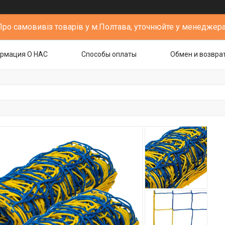
Про самовивіз товарів у м.Полтава, уточнюйте у менеджера
рмация О НАС
Способы оплаты
Обмен и возвра