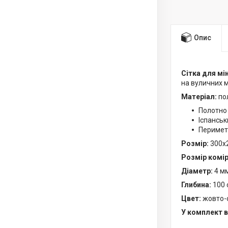
Опис
Сітка для мі
на вуличних 
Матеріал:
по
Полотно 
Іспанськ
Периметр
Розмір:
300х
Розмір комір
Діаметр:
4 м
Глибина:
100 
Цвет:
жовто-
У комплект 