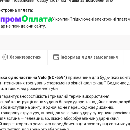
повернення товару протягом 14 днів
за домовленістю
У компанії підключені електронні плате
вар не покидаючи сайту.
Характеристики
Інформація для замовлення
ька одночастинна Velo (BO-6594)
призначена для будь-яких конта
 інтенсивних тренувань спортсменів різної кваліфікації. Водночас 
би, а також від розсічення губи.
 гарантує зносостійкість і тривалий термін використання.
своїй конструкції вона чудово блокує удари та надійно захищає зуби
або виступів на рингу, водночас не перешкоджає диханню.
тошарову структуру, внаслідок чого сила удару суперника розсіюєть
я частина — гелевий шар, якісно абсорбувальний ударні хвилі.
й шар — жорстка рама, яка передбачена для захисту від сильних уд
кті футляр для зручного зберігання.