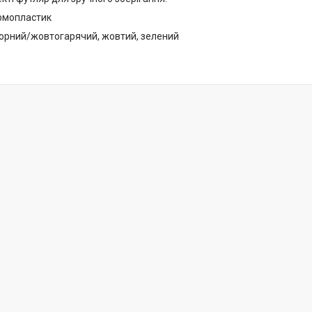
рмопластик
чорний/жовтогарячий, жовтий, зелений