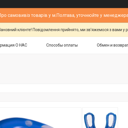
Про самовивіз товарів у м.Полтава, уточнюйте у менеджера
ановний клієнте! Повідомлення прийнято, ми зв'яжемося з вами у р
рмация О НАС
Способы оплаты
Обмен и возвра