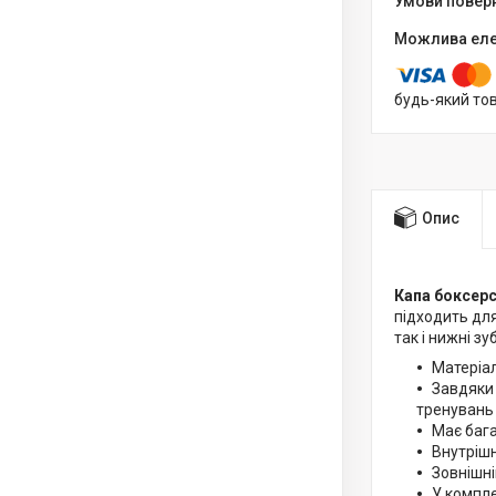
будь-який то
Опис
Капа боксерс
підходить для
так і нижні зу
Матеріал
Завдяки 
тренувань 
Має бага
Внутрішн
Зовнішні
У компле