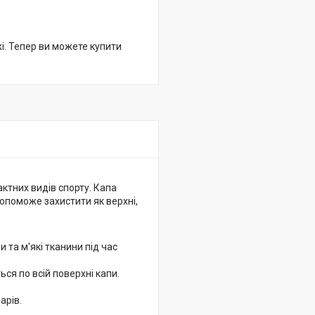
жі. Тепер ви можете купити
ктних видів спорту. Капа
допоможе захистити як верхні,
 та м'які тканини під час
ся по всій поверхні капи.
арів.