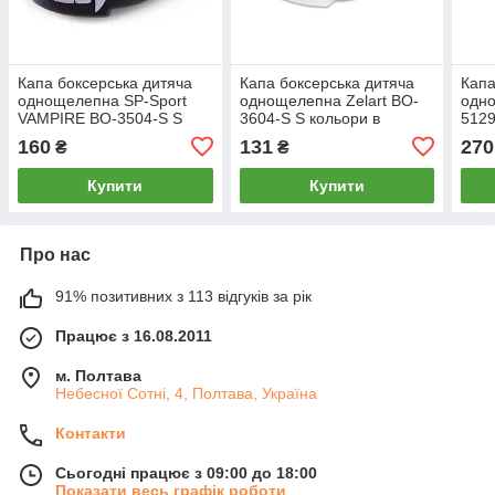
Капа боксерська дитяча
Капа боксерська дитяча
Капа
однощелепна SP-Sport
однощелепна Zelart BO-
одно
VAMPIRE BO-3504-S S
3604-S S кольори в
5129
кольори в асортименті
асортименті
асор
160
131
270
₴
₴
Купити
Купити
Про нас
91% позитивних з 113 відгуків за рік
Працює з 16.08.2011
м. Полтава
Небесної Сотні, 4, Полтава, Україна
Контакти
Сьогодні працює з 09:00 до 18:00
Показати весь графік роботи