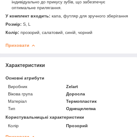
індивідуально до прикусу зубів, що забезпечує
оптимальне прилягання.
У комплект входить:
капа, футляр для зручного зберігання
Розмір:
S, L
Колір:
прозорий, салатовий, синій, чорний
Приховати
Характеристики
Основні атрибути
Виробник
Zelart
Вікова група
Доросла
Матеріал
Термопластик
Тип
Однещелепна
Користувальницькі характеристики
Колір
Прозорий
Приховати