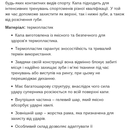
будь-яких контактних видів спорту. Капа підходить для
інтенсивних тренувань спортсменів різної кваліфікації. У той
же час допоможе захистити як верхні, так і нижні зуби, а також
від розсічення губи.
Матеріал:
термопластик
Капа виготовлена із якісного та безпечного для
здоров'я термопластика.
Термопластик гарантує зносостійкість та тривалий
термін використання.
Завдяки своїй конструкції вона відмінно блокує забиті
місця і надійно захищає зуби і м'які тканини під час
тренувань або виступів на рингу, при цьому не
перешкоджає диханню.
Має багатошарову структуру, внаслідок чого сила
удару суперника розсіюється по всій поверхні капи.
Внутрішня частина – гелевий шар, який якісно
абсорбує ударні хвилі.
Зовнішній шар – жорстка рама, яка призначена для
захисту від ударів.
Особливий склад дозволяє адаптувати її