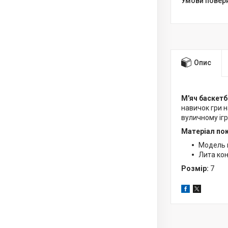
Опис
М'яч баскетб
навичок гри н
вуличному ігр
Матеріал пок
Модель м
Лита кон
Розмір:
7