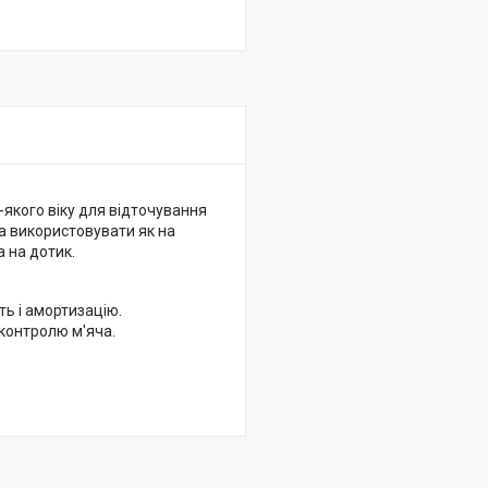
якого віку для відточування
а використовувати як на
а на дотик.
ь і амортизацію.
 контролю м'яча.