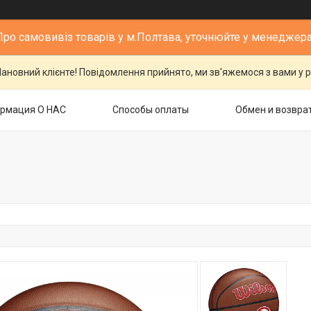
Про самовивіз товарів у м.Полтава, уточнюйте у менеджера
ановний клієнте! Повідомлення прийнято, ми зв'яжемося з вами у р
рмация О НАС
Способы оплаты
Обмен и возвра