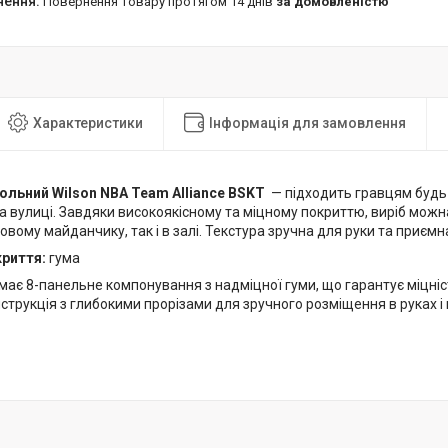
повернення товару протягом 14 днів
за домовленістю
Характеристики
Інформація для замовлення
ольний Wilson NBA Team Alliance BSKT
— підходить гравцям будь-
а вулиці. Завдяки високоякісному та міцному покриттю, виріб можн
овому майданчику, так і в залі. Текстура зручна для руки та приємн
риття:
гума
ає 8-панельне компонування з надміцної гуми, що гарантує міцніст
струкція з глибокими прорізами для зручного розміщення в руках і