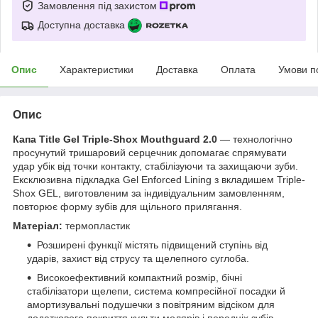
Замовлення під захистом
Доступна доставка
Опис
Характеристики
Доставка
Оплата
Умови п
Опис
Капа Title Gel Triple-Shox Mouthguard 2.0
— технологічно
просунутий тришаровий серцечник допомагає спрямувати
удар убік від точки контакту, стабілізуючи та захищаючи зуби.
Ексклюзивна підкладка Gel Enforced Lining з вкладишем Triple-
Shox GEL, виготовленим за індивідуальним замовленням,
повторює форму зубів для щільного прилягання.
Матеріал:
термопластик
Розширені функції містять підвищений ступінь від
ударів, захист від струсу та щелепного суглоба.
Високоефективний компактний розмір, бічні
стабілізатори щелепи, система компресійної посадки й
амортизувальні подушечки з повітряним відсіком для
додаткового покриття культи молярів і передніх зубів.