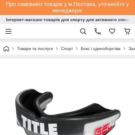
Про самовивіз товарів у м.Полтава, уточнюйте у
менеджера!
Інтернет-магазин товарів для спорту для активного способ
Товари та послуги
Спорт
Бокс і єдиноборства
Зах