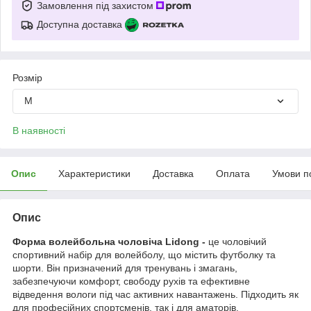
Замовлення під захистом
Доступна доставка
Розмір
M
В наявності
Опис
Характеристики
Доставка
Оплата
Умови п
Опис
Форма волейбольна чоловіча Lidong
-
це чоловічий
спортивний набір для волейболу, що містить футболку та
шорти. Він призначений для тренувань і змагань,
забезпечуючи комфорт, свободу рухів та ефективне
відведення вологи під час активних навантажень. Підходить як
для професійних спортсменів, так і для аматорів.