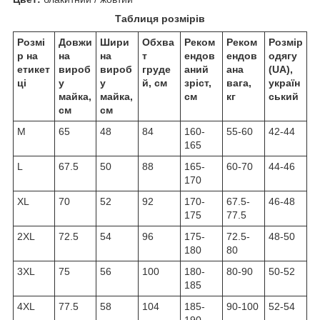
Таблиця розмірів
Розмі
Довжи
Шири
Обхва
Реком
Реком
Розмір
р на
на
на
т
ендов
ендов
одягу
етикет
вироб
вироб
груде
аний
ана
(UA),
ці
у
у
й, см
зріст,
вага,
україн
майка,
майка,
см
кг
ський
см
см
M
65
48
84
160-
55-60
42-44
165
L
67.5
50
88
165-
60-70
44-46
170
XL
70
52
92
170-
67.5-
46-48
175
77.5
2XL
72.5
54
96
175-
72.5-
48-50
180
80
3XL
75
56
100
180-
80-90
50-52
185
4XL
77.5
58
104
185-
90-100
52-54
190