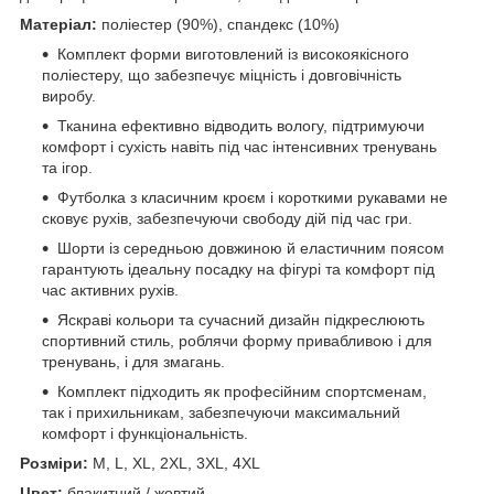
Матеріал:
поліестер (90%), спандекс (10%)
Комплект форми виготовлений із високоякісного
поліестеру, що забезпечує міцність і довговічність
виробу.
Тканина ефективно відводить вологу, підтримуючи
комфорт і сухість навіть під час інтенсивних тренувань
та ігор.
Футболка з класичним кроєм і короткими рукавами не
сковує рухів, забезпечуючи свободу дій під час гри.
Шорти із середньою довжиною й еластичним поясом
гарантують ідеальну посадку на фігурі та комфорт під
час активних рухів.
Яскраві кольори та сучасний дизайн підкреслюють
спортивний стиль, роблячи форму привабливою і для
тренувань, і для змагань.
Комплект підходить як професійним спортсменам,
так і прихильникам, забезпечуючи максимальний
комфорт і функціональність.
Розміри:
M, L, XL, 2XL, 3XL, 4XL
Цвет:
блакитний / жовтий