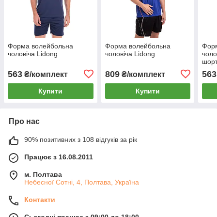
Форма волейбольна
Форма волейбольна
Фор
чоловіча Lidong
чоловіча Lidong
чоло
шор
M-4X
563
809
563
₴/комплект
₴/комплект
асор
Купити
Купити
Про нас
90% позитивних з 108 відгуків за рік
Працює з 16.08.2011
м. Полтава
Небесної Сотні, 4, Полтава, Україна
Контакти
Сьогодні працює з 09:00 до 18:00